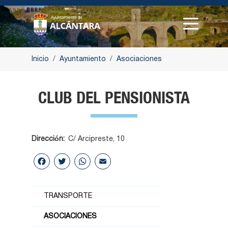
Pasar
al
contenido
principal
Inicio
Ayuntamiento
Asociaciones
Ruta
de
CLUB DEL PENSIONISTA
navegación
Dirección
C/ Arcipreste, 10
Facebook
Twitter
WhatsApp
Email
TRANSPORTE
ASOCIACIONES